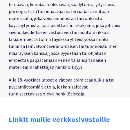
herjaavaa, kunniaa loukkaavaa, säädytöntä, yllyttävää,
pornografista tai rienaavaa materiaalia tai mitään
materiaalia, joka voisi muodostaa tai rohkaista
käyttäytymistä, jota pidettäisiin rikoksena, joka johtaisi
siviilioikeudelliseen vastuuseen tai muutoin rikkoisi
lakia. embecta toimii täydessä yhteistyössä minkä
tahansa lainvalvontaviranomaisen tai tuomioistuimen
määräyksen kanssa, jossa pyydetään tai ohjataan
embectaa paljastamaan kenen tahansa tällaisen
materiaalin lähettäjän henkilöllisyys.
Alle 18-vuotiaat lapset eivät saa toimittaa julkisia tai
pyytämättömiä tietoja, jotka sisältävät
tunnistettavissa olevia henkilötietoja.
Linkit muille verkkosivustoille