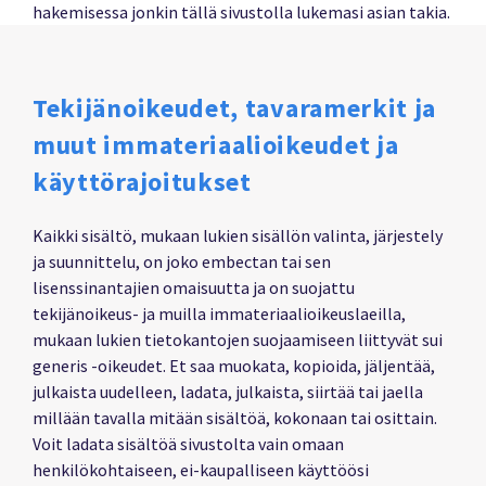
hakemisessa jonkin tällä sivustolla lukemasi asian takia.
Tekijänoikeudet, tavaramerkit ja
muut immateriaalioikeudet ja
käyttörajoitukset
Kaikki sisältö, mukaan lukien sisällön valinta, järjestely
ja suunnittelu, on joko embectan tai sen
lisenssinantajien omaisuutta ja on suojattu
tekijänoikeus- ja muilla immateriaalioikeuslaeilla,
mukaan lukien tietokantojen suojaamiseen liittyvät sui
generis -oikeudet. Et saa muokata, kopioida, jäljentää,
julkaista uudelleen, ladata, julkaista, siirtää tai jaella
millään tavalla mitään sisältöä, kokonaan tai osittain.
Voit ladata sisältöä sivustolta vain omaan
henkilökohtaiseen, ei-kaupalliseen käyttöösi