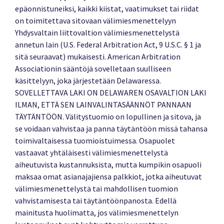
epäonnistuneiksi, kaikki kiistat, vaatimukset tai riidat
on toimitettava sitovaan välimiesmenettelyyn
Yhdysvaltain liittovaltion välimiesmenettelystä
annetun lain (U.S. Federal Arbitration Act, 9 U.S.C. § 1 ja
sitä seuraavat) mukaisesti. American Arbitration
Associationin sääntöjä sovelletaan suulliseen
käsittelyyn, joka järjestetään Delawaressa.
SOVELLETTAVA LAKI ON DELAWAREN OSAVALTION LAKI
ILMAN, ETTÄ SEN LAINVALINTASÄÄNNÖT PANNAAN
TÄYTÄNTÖÖN. Välitystuomio on lopullinen ja sitova, ja
se voidaan vahvistaa ja panna täytäntöön missä tahansa
toimivaltaisessa tuomioistuimessa. Osapuolet
vastaavat yhtäläisesti välimiesmenettelystä
aiheutuvista kustannuksista, mutta kumpikin osapuoli
maksaa omat asianajajiensa palkkiot, jotka aiheutuvat
välimiesmenettelystä tai mahdollisen tuomion
vahvistamisesta tai täytäntöönpanosta. Edellä
mainitusta huolimatta, jos välimiesmenettelyn