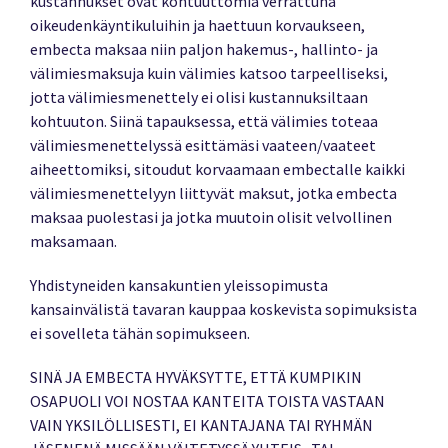
kustannukset ovat kohtuuttomia verrattuna
oikeudenkäyntikuluihin ja haettuun korvaukseen,
embecta maksaa niin paljon hakemus-, hallinto- ja
välimiesmaksuja kuin välimies katsoo tarpeelliseksi,
jotta välimiesmenettely ei olisi kustannuksiltaan
kohtuuton. Siinä tapauksessa, että välimies toteaa
välimiesmenettelyssä esittämäsi vaateen/vaateet
aiheettomiksi, sitoudut korvaamaan embectalle kaikki
välimiesmenettelyyn liittyvät maksut, jotka embecta
maksaa puolestasi ja jotka muutoin olisit velvollinen
maksamaan.
Yhdistyneiden kansakuntien yleissopimusta
kansainvälistä tavaran kauppaa koskevista sopimuksista
ei sovelleta tähän sopimukseen.
SINÄ JA EMBECTA HYVÄKSYTTE, ETTÄ KUMPIKIN
OSAPUOLI VOI NOSTAA KANTEITA TOISTA VASTAAN
VAIN YKSILÖLLISESTI, EI KANTAJANA TAI RYHMÄN