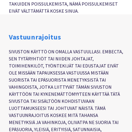
TAKUIDEN POISSULKEMISTA, NÄMÄ POISSULKEMISET
EIVÄT VÄLTTÄMÄTTÄ KOSKE SINUA.
Vastuunrajoitus
SIVUSTON KÄYTTÖ ON OMALLA VASTUULLASI. EMBECTA,
SEN TYTÄRYHTIÖT TAI NIIDEN JOHTAJAT,
TOIMIHENKILÖT, TYÖNTEKIJÄT TAI EDUSTAJAT EIVÄT
OLE MISSÄÄN TAPAUKSESSA VASTUUSSA MISTÄÄN
SUORISTA TAI EPÄSUORISTA MENETYKSISTÄ TAI
VAHINGOISTA, JOTKA LIITTYVÄT TÄMÄN SIVUSTON
KÄYTTÖÖN TAI KYKENEMÄTTÖMYYTEEN KÄYTTÄÄ TÄTÄ
SIVUSTOA TAI SISÄLTÖÖN KOHDISTUVAAN
LUOTTAMUKSEESI TAI JOHTUVAT NÄISTÄ. TÄMÄ
VASTUUNRAJOITUS KOSKEE MITÄ TAHANSA
MENETYKSIÄ JA VAHINKOJA, OLIVATPA NE SUORIA TAI
EPÄSUORIA, YLEISIÄ, ERITYISIÄ, SATUNNAISIA,