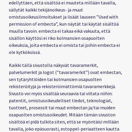
edellyttäen, että sisältöä ei muuteta millään tavalla,
säilytät kaikki tekijänoikeus- ja muut
omistusoikeusilmoitukset ja lisäät lauseen ”Used with
permission of embecta”, kun näytät tai käytät sisältöä
muulla tavoin. embecta ei takaa eikä vakuuta, että
sisällön käyttösi ei riko kolmansien osapuolten
oikeuksia, joita embecta ei omista tai joihin embecta ei
ole kytköksissä.
Kaikki tällä sivustolla näkyvät tavaramerkit,
palvelumerkit ja logot (”tavaramerkit”) ovat embectan,
sen tytäryhtiöiden tai kolmansien osapuolten
rekisteröityjä ja rekisteröimättömiä tavaramerkkejä.
Sivusto voi myös sisältää seuraavia tai viitata niihin:
patentit, omistusoikeudelliset tiedot, teknologiat,
tuotteet, prosessit tai muut embectan ja/tai muiden
osapuolten omistusoikeudet. Mitään tämän sivuston
sisältöä ei pidä tulkita siten, että se myöntäisi millään
tavalla, joko epäsuorasti, estoppel-periaatteen kautta