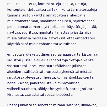
meille palautetta, kommentteja ideoita, tietoja,
konsepteja, tietotaitoa tai tekniikoita tai materiaaleja
tämän sivuston kautta, annat täten embectalle
rajoittamattoman, maailmanlaajuisen, rojaltivapaan,
peruuttamattoman käyttöoikeuden käyttää, jäljentää,
näyttää, suorittaa, muokata, lähettää ja jaella niitä
missä tahansa mediassa ja hyväksyt, että embecta voi
käyttää niitä mihin tahansa tarkoitukseen.
embecta ei ole velvollinen seuraamaan tai tarkistamaan
sivuston julkisille alueille lähetettyjä tietoja eikä ota
vastuuta tai korvausvastuuta tällaisten julkisten
alueiden sisällöstä tai sivustosta yleensä tai mistään
sivustossa olevasta virheestä, kunnianloukkauksesta,
herjauksesta, panettelusta, laiminlyönnistä,
valheellisuudesta, säädyttömyydestä, pornografiasta,
kiroilusta, vaarasta tai epätarkkuudesta.
Et saa julkaista tai lähettää mitään laitonta, uhkaavaa,