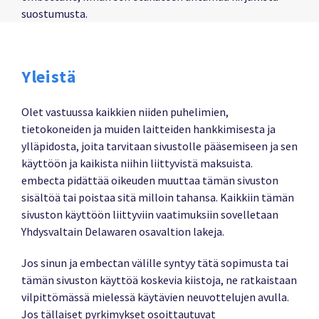
suostumusta.
Yleistä
Olet vastuussa kaikkien niiden puhelimien,
tietokoneiden ja muiden laitteiden hankkimisesta ja
ylläpidosta, joita tarvitaan sivustolle pääsemiseen ja sen
käyttöön ja kaikista niihin liittyvistä maksuista.
embecta pidättää oikeuden muuttaa tämän sivuston
sisältöä tai poistaa sitä milloin tahansa. Kaikkiin tämän
sivuston käyttöön liittyviin vaatimuksiin sovelletaan
Yhdysvaltain Delawaren osavaltion lakeja.
Jos sinun ja embectan välille syntyy tätä sopimusta tai
tämän sivuston käyttöä koskevia kiistoja, ne ratkaistaan
vilpittömässä mielessä käytävien neuvottelujen avulla.
Jos tällaiset pyrkimykset osoittautuvat