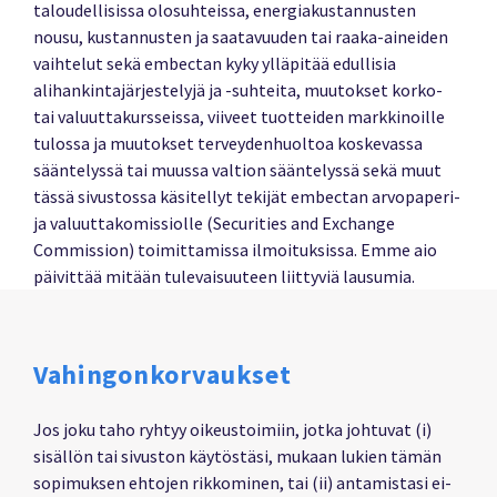
taloudellisissa olosuhteissa, energiakustannusten
nousu, kustannusten ja saatavuuden tai raaka-aineiden
vaihtelut sekä embectan kyky ylläpitää edullisia
alihankintajärjestelyjä ja -suhteita, muutokset korko-
tai valuuttakursseissa, viiveet tuotteiden markkinoille
tulossa ja muutokset terveydenhuoltoa koskevassa
sääntelyssä tai muussa valtion sääntelyssä sekä muut
tässä sivustossa käsitellyt tekijät embectan arvopaperi-
ja valuuttakomissiolle (Securities and Exchange
Commission) toimittamissa ilmoituksissa. Emme aio
päivittää mitään tulevaisuuteen liittyviä lausumia.
Vahingonkorvaukset
Jos joku taho ryhtyy oikeustoimiin, jotka johtuvat (i)
sisällön tai sivuston käytöstäsi, mukaan lukien tämän
sopimuksen ehtojen rikkominen, tai (ii) antamistasi ei-