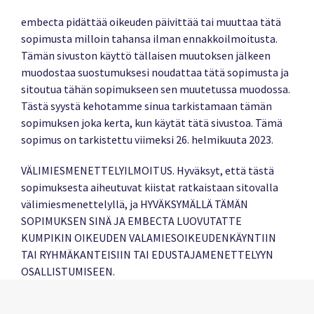
embecta pidättää oikeuden päivittää tai muuttaa tätä
sopimusta milloin tahansa ilman ennakkoilmoitusta.
Tämän sivuston käyttö tällaisen muutoksen jälkeen
muodostaa suostumuksesi noudattaa tätä sopimusta ja
sitoutua tähän sopimukseen sen muutetussa muodossa.
Tästä syystä kehotamme sinua tarkistamaan tämän
sopimuksen joka kerta, kun käytät tätä sivustoa. Tämä
sopimus on tarkistettu viimeksi 26. helmikuuta 2023.
VÄLIMIESMENETTELYILMOITUS. Hyväksyt, että tästä
sopimuksesta aiheutuvat kiistat ratkaistaan sitovalla
välimiesmenettelyllä, ja HYVÄKSYMÄLLÄ TÄMÄN
SOPIMUKSEN SINÄ JA EMBECTA LUOVUTATTE
KUMPIKIN OIKEUDEN VALAMIESOIKEUDENKÄYNTIIN
TAI RYHMÄKANTEISIIN TAI EDUSTAJAMENETTELYYN
OSALLISTUMISEEN.