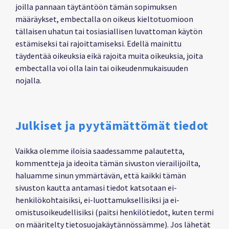
joilla pannaan täytäntöön tämän sopimuksen
määräykset, embectalla on oikeus kieltotuomioon
tällaisen uhatun tai tosiasiallisen luvattoman käytön
estämiseksi tai rajoittamiseksi. Edellä mainittu
täydentää oikeuksia eikä rajoita muita oikeuksia, joita
embectalla voi olla lain tai oikeudenmukaisuuden
nojalla.
Julkiset ja pyytämättömät tiedot
Vaikka olemme iloisia saadessamme palautetta,
kommentteja ja ideoita tämän sivuston vierailijoilta,
haluamme sinun ymmärtävän, että kaikki tämän
sivuston kautta antamasi tiedot katsotaan ei-
henkilökohtaisiksi, ei-luottamuksellisiksi ja ei-
omistusoikeudellisiksi (paitsi henkilötiedot, kuten termi
on määritelty tietosuojakäytännössämme). Jos lähetät