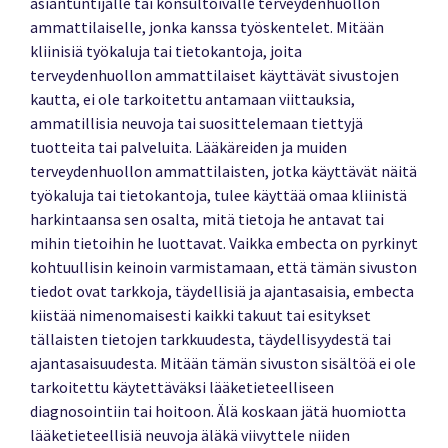
asiantuntijalle tai konsultoivalle terveydenhuollon
ammattilaiselle, jonka kanssa työskentelet. Mitään
kliinisiä työkaluja tai tietokantoja, joita
terveydenhuollon ammattilaiset käyttävät sivustojen
kautta, ei ole tarkoitettu antamaan viittauksia,
ammatillisia neuvoja tai suosittelemaan tiettyjä
tuotteita tai palveluita. Lääkäreiden ja muiden
terveydenhuollon ammattilaisten, jotka käyttävät näitä
työkaluja tai tietokantoja, tulee käyttää omaa kliinistä
harkintaansa sen osalta, mitä tietoja he antavat tai
mihin tietoihin he luottavat. Vaikka embecta on pyrkinyt
kohtuullisin keinoin varmistamaan, että tämän sivuston
tiedot ovat tarkkoja, täydellisiä ja ajantasaisia, embecta
kiistää nimenomaisesti kaikki takuut tai esitykset
tällaisten tietojen tarkkuudesta, täydellisyydestä tai
ajantasaisuudesta. Mitään tämän sivuston sisältöä ei ole
tarkoitettu käytettäväksi lääketieteelliseen
diagnosointiin tai hoitoon. Älä koskaan jätä huomiotta
lääketieteellisiä neuvoja äläkä viivyttele niiden