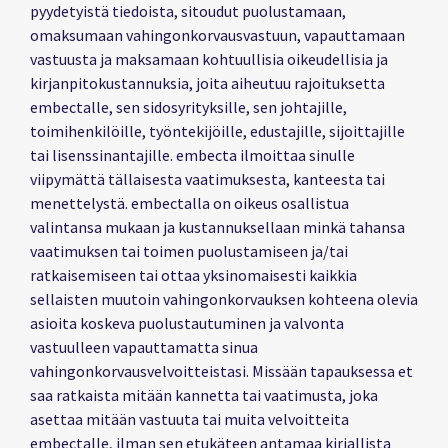
pyydetyistä tiedoista, sitoudut puolustamaan,
omaksumaan vahingonkorvausvastuun, vapauttamaan
vastuusta ja maksamaan kohtuullisia oikeudellisia ja
kirjanpitokustannuksia, joita aiheutuu rajoituksetta
embectalle, sen sidosyrityksille, sen johtajille,
toimihenkilöille, työntekijöille, edustajille, sijoittajille
tai lisenssinantajille. embecta ilmoittaa sinulle
viipymättä tällaisesta vaatimuksesta, kanteesta tai
menettelystä. embectalla on oikeus osallistua
valintansa mukaan ja kustannuksellaan minkä tahansa
vaatimuksen tai toimen puolustamiseen ja/tai
ratkaisemiseen tai ottaa yksinomaisesti kaikkia
sellaisten muutoin vahingonkorvauksen kohteena olevia
asioita koskeva puolustautuminen ja valvonta
vastuulleen vapauttamatta sinua
vahingonkorvausvelvoitteistasi. Missään tapauksessa et
saa ratkaista mitään kannetta tai vaatimusta, joka
asettaa mitään vastuuta tai muita velvoitteita
embectalle, ilman sen etukäteen antamaa kirjallista