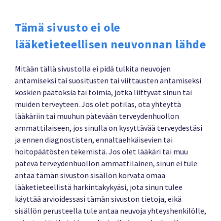
Tämä sivusto ei ole
lääketieteellisen neuvonnan lähde
Mitään tällä sivustolla ei pidä tulkita neuvojen
antamiseksi tai suositusten tai viittausten antamiseksi
koskien päätöksiä tai toimia, jotka liittyvät sinun tai
muiden terveyteen. Jos olet potilas, ota yhteyttä
lääkäriin tai muuhun pätevään terveydenhuollon
ammattilaiseen, jos sinulla on kysyttävää terveydestäsi
ja ennen diagnostisten, ennaltaehkäisevien tai
hoitopäätösten tekemistä. Jos olet lääkäri tai muu
pätevä terveydenhuollon ammattilainen, sinun ei tule
antaa tämän sivuston sisällön korvata omaa
lääketieteellistä harkintakykyäsi, jota sinun tulee
käyttää arvioidessasi tämän sivuston tietoja, eikä
sisällön perusteella tule antaa neuvoja yhteyshenkilölle,