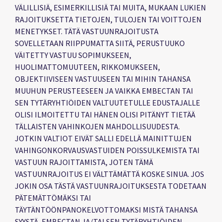
VÄLILLISIÄ, ESIMERKILLISIÄ TAI MUITA, MUKAAN LUKIEN
RAJOITUKSETTA TIETOJEN, TULOJEN TAI VOITTOJEN
MENETYKSET. TÄTÄ VASTUUNRAJOITUSTA
SOVELLETAAN RIIPPUMATTA SIITÄ, PERUSTUUKO
VÄITETTY VASTUU SOPIMUKSEEN,
HUOLIMATTOMUUTEEN, RIKKOMUKSEEN,
OBJEKTIIVISEEN VASTUUSEEN TAI MIHIN TAHANSA
MUUHUN PERUSTEESEEN JA VAIKKA EMBECTAN TAI
SEN TYTÄRYHTIÖIDEN VALTUUTETULLE EDUSTAJALLE
OLISI ILMOITETTU TAI HÄNEN OLISI PITÄNYT TIETÄÄ
TÄLLAISTEN VAHINKOJEN MAHDOLLISUUDESTA.
JOTKIN VALTIOT EIVÄT SALLI EDELLÄ MAINITTUJEN
VAHINGONKORVAUSVASTUIDEN POISSULKEMISTA TAI
VASTUUN RAJOITTAMISTA, JOTEN TÄMÄ
VASTUUNRAJOITUS EI VÄLTTÄMÄTTÄ KOSKE SINUA. JOS
JOKIN OSA TÄSTÄ VASTUUNRAJOITUKSESTA TODETAAN
PÄTEMÄTTÖMÄKSI TAI
TÄYTÄNTÖÖNPANOKELVOTTOMAKSI MISTÄ TAHANSA
SYYSTÄ, EMBECTAN JA/TAI SEN TYTÄRYHTIÖIDEN