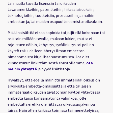
tai muulla tavalla lisenssin tai oikeuden
tavaramerkkeihin, patentteihin, liikesalaisuuksiin,
teknologioihin, tuotteisiin, prosesseihin ja muihin
embectan ja/tai muiden osapuolten omistusoikeuksiin.
Mitään sisältöä ei saa kopioida tai jäljitellä kokonaan tai
osittain millään tavalla, mukaan lukien, mutta ei
rajoittuen näihin, kehystys, syvälinkitys tai peilien
käyttö tai uudelleenlähetys ilman embectan
nimenomaista kirjallista suostumusta. Jos olet
kiinnostunut linkittämisestä sivustollemme,
ota
meihin yhteyttä
ja pyydä lisätietoja.
Hyväksyt, että edellä mainittu immateriaalioikeus on
arvokasta embecta-omaisuutta ja että tällaisen
immateriaalioikeuden luvattoman käytön yhteydessä
embecta kärsii korjaamatonta vahinkoa, jolle
embectalla ei ehkä ole riittävää oikeussuojakeinoa
laissa. Näin ollen kaikissa toimissa tai menettelyissä,