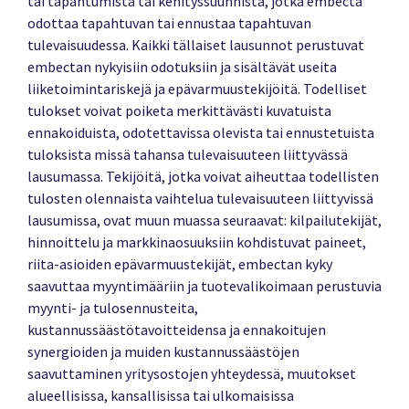
tai tapahtumista tai kehityssuunnista, jotka embecta
odottaa tapahtuvan tai ennustaa tapahtuvan
tulevaisuudessa. Kaikki tällaiset lausunnot perustuvat
embectan nykyisiin odotuksiin ja sisältävät useita
liiketoimintariskejä ja epävarmuustekijöitä. Todelliset
tulokset voivat poiketa merkittävästi kuvatuista
ennakoiduista, odotettavissa olevista tai ennustetuista
tuloksista missä tahansa tulevaisuuteen liittyvässä
lausumassa. Tekijöitä, jotka voivat aiheuttaa todellisten
tulosten olennaista vaihtelua tulevaisuuteen liittyvissä
lausumissa, ovat muun muassa seuraavat: kilpailutekijät,
hinnoittelu ja markkinaosuuksiin kohdistuvat paineet,
riita-asioiden epävarmuustekijät, embectan kyky
saavuttaa myyntimääriin ja tuotevalikoimaan perustuvia
myynti- ja tulosennusteita,
kustannussäästötavoitteidensa ja ennakoitujen
synergioiden ja muiden kustannussäästöjen
saavuttaminen yritysostojen yhteydessä, muutokset
alueellisissa, kansallisissa tai ulkomaisissa