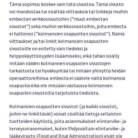
Tämä sopimus koskee vain tätä sivustoa. Tämä sivusto
voi muodostaa tai sisältää viittauksia tai linkkejä muihin
embectan verkkosivustoihin (”muut embectan
sivustot”) sekä muihin verkkosivustoihin, joita embecta
ei hallinnoi (”kolmansien osapuolten sivustot”). Nämä
viittaukset ja/tai linkit kolmansien osapuolten
sivustoille on esitetty vain tiedoksi ja
helppokäyttöisyyden lisäämiseksi, eikä tähän sisälly
mitään näiden kolmannen osapuolen sivustojen
tarkastusta tai hyväksyntää tai mitään yhteyttä heidän
operaattoreihinsa. embecta ei säätele näitä kolmansia
osapuolia eikä ole missään vastuussa kolmannen
osapuolen sivustoilla tarjotuista tiedoista.
Kolmansien osapuolten sivustot (ja kaikki sivustot,
joihin ne linkittävät) voivat sisältää tietoja sellaisten
tuotteiden käytöstä, joita asianmukaiset elintarvike- ja
terveysviranomaiset, kuten Yhdysvaltain elintarvike- ja
lääkevirasto (Food and Drug Administration) eivät ole