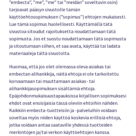
”embecta”, ”me”, ”me” tai ”meidän” soveltuvin osin)
tarjoavat pääsyn sivustolle tämän
käyttöehtosopimuksen (”sopimus”) ehtojen mukaisesti.
Lue tämä sopimus huolellisesti. Käyttämällä tätä
sivustoa sitoudut rajoituksetta noudattamaan tätä
sopimusta. Jos et suostu noudattamaan tätä sopimusta
ja sitoutumaan siihen, et saa avata, käyttää tai ladata
materiaaleja tältä sivustolta.
Huomaa, että jos olet olemassa oleva asiakas tai
embectan alihankkija, näitä ehtoja ei ole tarkoitettu
korvaamaan tai muuttamaan asiakas- tai
alihankkijasopimuksen sisältämiä ehtoja.
Epäjohdonmukaisuustapauksissa kirjallisen sopimuksesi
ehdot ovat ensisijaisia tässä oleviin ehtoihin nähden.
Kaikkiin embecta-tuotteisiin ja -palveluihin voidaan
soveltaa myös niiden käyttöä koskevia erillisiä ehtoja,
jotka voidaan antaa saataville yhdessä tuotteiden
merkintöjen ja/tai verkon käyttöehtojen kanssa.