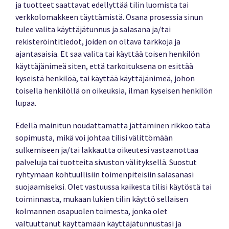
ja tuotteet saattavat edellyttää tilin luomista tai
verkkolomakkeen täyttämistä. Osana prosessia sinun
tulee valita käyttäjätunnus ja salasana ja/tai
rekisteröintitiedot, joiden on oltava tarkkoja ja
ajantasaisia. Et saa valita tai käyttää toisen henkilön
käyttäjänimeä siten, että tarkoituksena on esittää
kyseistä henkilöä, tai käyttää käyttäjänimeä, johon
toisella henkilöllä on oikeuksia, ilman kyseisen henkilön
lupaa.
Edellä mainitun noudattamatta jättäminen rikkoo tätä
sopimusta, mikä voi johtaa tilisi välittömään
sulkemiseen ja/tai lakkautta oikeutesi vastaanottaa
palveluja tai tuotteita sivuston välityksellä. Suostut
ryhtymään kohtuullisiin toimenpiteisiin salasanasi
suojaamiseksi. Olet vastuussa kaikesta tilisi käytöstä tai
toiminnasta, mukaan lukien tilin käyttö sellaisen
kolmannen osapuolen toimesta, jonka olet
valtuuttanut käyttämään käyttäjätunnustasi ja