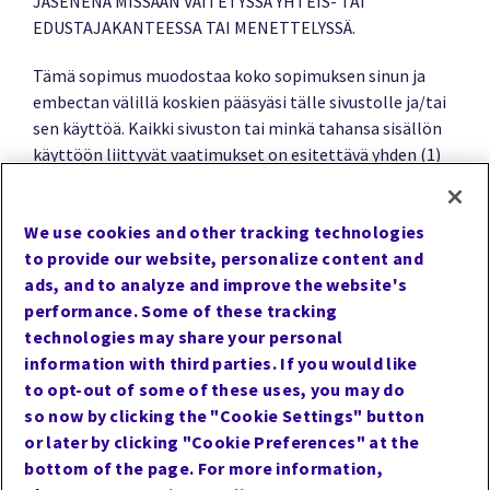
JÄSENENÄ MISSÄÄN VÄITETYSSÄ YHTEIS- TAI
EDUSTAJAKANTEESSA TAI MENETTELYSSÄ.
Tämä sopimus muodostaa koko sopimuksen sinun ja
embectan välillä koskien pääsyäsi tälle sivustolle ja/tai
sen käyttöä. Kaikki sivuston tai minkä tahansa sisällön
käyttöön liittyvät vaatimukset on esitettävä yhden (1)
vuoden kuluessa siitä päivästä, jona tapahtuma, joka on
aiheuttanut tällaisen toimenpiteen, tapahtui. Kaikki
We use cookies and other tracking technologies
tämän sopimuksen ehdot, jotka koskevat
to provide our website, personalize content and
vahingonkorvauksia, vastuuvapauslausekkeita tai
ads, and to analyze and improve the website's
takuita, vastuun rajoittamista ja omistusoikeuksia,
performance. Some of these tracking
pysyvät voimassa tämän sopimuksen mistä tahansa
technologies may share your personal
syystä tapahtuvan irtisanomisen jälkeen. Jos jokin
information with third parties. If you would like
tämän sopimuksen ehdoista on pätemätön tai
to opt-out of some of these uses, you may do
täytäntöönpanokelvoton, muut ehdot pysyvät täysin
so now by clicking the "Cookie Settings" button
voimassa, ja pätemätön tai täytäntöönpanokelvoton
or later by clicking "Cookie Preferences" at the
ehto katsotaan korvatuksi pätevällä
bottom of the page. For more information,
täytäntöönpanokelpoisella ehdolla, joka vastaa