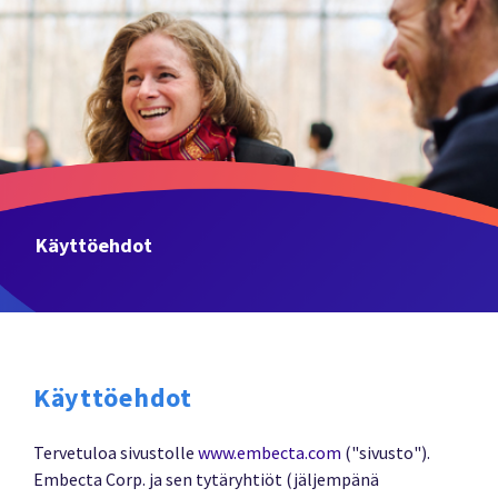
Käyttöehdot
Käyttöehdot
Tervetuloa sivustolle
www.embecta.com
("sivusto").
Embecta Corp. ja sen tytäryhtiöt (jäljempänä