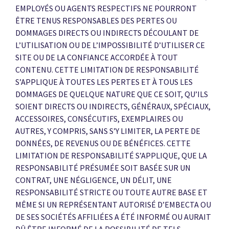
EMPLOYÉS OU AGENTS RESPECTIFS NE POURRONT
ÊTRE TENUS RESPONSABLES DES PERTES OU
DOMMAGES DIRECTS OU INDIRECTS DÉCOULANT DE
L’UTILISATION OU DE L’IMPOSSIBILITÉ D’UTILISER CE
SITE OU DE LA CONFIANCE ACCORDÉE À TOUT
CONTENU. CETTE LIMITATION DE RESPONSABILITÉ
S’APPLIQUE À TOUTES LES PERTES ET À TOUS LES
DOMMAGES DE QUELQUE NATURE QUE CE SOIT, QU’ILS
SOIENT DIRECTS OU INDIRECTS, GÉNÉRAUX, SPÉCIAUX,
ACCESSOIRES, CONSÉCUTIFS, EXEMPLAIRES OU
AUTRES, Y COMPRIS, SANS S’Y LIMITER, LA PERTE DE
DONNÉES, DE REVENUS OU DE BÉNÉFICES. CETTE
LIMITATION DE RESPONSABILITÉ S’APPLIQUE, QUE LA
RESPONSABILITÉ PRÉSUMÉE SOIT BASÉE SUR UN
CONTRAT, UNE NÉGLIGENCE, UN DÉLIT, UNE
RESPONSABILITÉ STRICTE OU TOUTE AUTRE BASE ET
MÊME SI UN REPRÉSENTANT AUTORISÉ D’EMBECTA OU
DE SES SOCIÉTÉS AFFILIÉES A ÉTÉ INFORMÉ OU AURAIT
DÛ ÊTRE INFORMÉ DE LA POSSIBILITÉ DE TELS