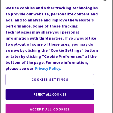
Nous contacter
We use cookies and other tracking technologies
Confidentialité
to provide our website, personalize content and
Paramètres des cookies
ads, and to analyze and improve the website's
performance. Some of these tracking
Accessibilité du site Internet
technologies may share your personal
Conditions d’utilisation
information with third parties. If you would like
Carrières
to opt-out of some of these uses, you may do
so now by clicking the "Cookie Settings" button
or later by clicking "Cookie Preferences" at the
bottom of the page. For more information,
Réseaux sociaux
please see our
Privacy Policy.
COOKIES SETTINGS
REJECT ALL COOKIES
ACCEPT ALL COOKIES