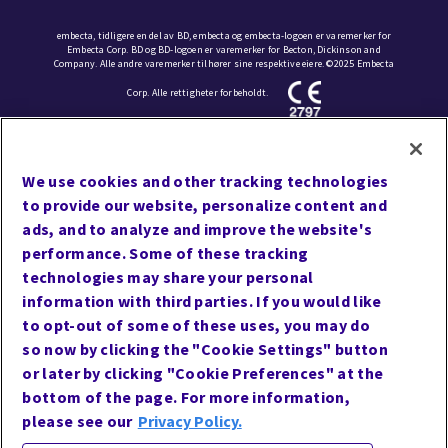
embecta, tidligere en del av BD, embecta og embecta-logoen er varemerker for
Embecta Corp. BD og BD-logoen er varemerker for Becton, Dickinson and
Company. Alle andre varemerker tilhører sine respektive eiere. ©2025 Embecta
Corp. Alle rettigheter forbeholdt.
Preferanser for informasjonskapsler
We use cookies and other tracking technologies
Vilkår for bruk
to provide our website, personalize content and
Personvern
ads, and to analyze and improve the website's
performance. Some of these tracking
Kart over nettstedet
technologies may share your personal
Tilgjengelighet til nettstedet
information with third parties. If you would like
Kontakt oss
to opt-out of some of these uses, you may do
so now by clicking the "Cookie Settings" button
or later by clicking "Cookie Preferences" at the
bottom of the page. For more information,
Følg oss
please see our
Privacy Policy.